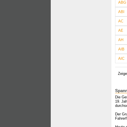
ABG
ABI
AC
AE
AH
AIB
AIC
Zeige
Spann
Die Ge
19. Jah
durchs
Der Gru
Fahrerf
Heute 