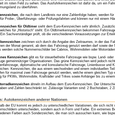
eit im roten Feld zu sehen. Das Ausfuhrkennzeichen ist dafür da, um ein Fah
mungsland zu überführen.
ennzeichen
, die nach dem Landkreis nur eine Zahlenfolge haben, werden fü
für Probe-, Überführungs- oder Prüfungsfahrten und können nur mit einem H
nnzeichen für Oldtimer
sieht dem Euro-Kennzeichen sehr ähnlich. Zusätzlich
welches für „Historisch“ steht. Ein Oldtimerkennzeichen bekommen Fahrzeuge,
Ein Sachverständiger prüft, ob die verschiedenen Voraussetzungen zur Ertei
nkennzeichen
zeichnen sich durch die Angabe des Zeitraumes, in der das Fah
nen der Monat genannt, ab dem das Fahrzeug genutzt werden darf sowie der 
s werden solche Nummernschilder bei Cabrios, Wohnmobilen oder Motorräder
ünes Kennzeichen
gibt es für steuerbefreite Fahrzeuge wie bspw. Land- oder
uge gemeinnütziger Organisationen. Das grüne Kennzeichen wird jedoch nicht
nfahrzeuge, diplomatische und konsularische Fahrzeuge, Linienbusse und Klei
ichen. Kennzeichen, die aus einem wechselnden und einem individuellen Te
rfen für maximal zwei Fahrzeuge genutzt werden, welche einem gleichen Typ 
ig für PKWs, Wohnmobile, Krafträder und Trikes sowie Anhänger bis zu einem
torradkennzeichen
ähneln im Aufbau dem Euro-Kennzeichen. Der Unterschied
ben und Zahlen beschränkt ist. Zulässige Varianten sind: 2 Buchstaben, 2 Zif
s: Autokennzeichen anderer Nationen
lb der EU kommt es jedoch zu unterschiedlichen Variationen, die sich nicht
schildern unterscheiden, sondern auch in Form und Farbe. Ein extremes Beisp
iedenen Farben auch Sonderzeichen, die man sich aussuchen kann, wie bspw.