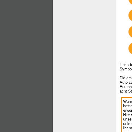
Links b
Symbol
Die er
Auto zu
Erkenn
acht S
Wuns
beste
erwo
Hier 
unse
unkom
Ihr p