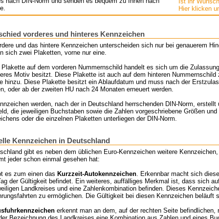
es nach DIN-Norm und senden es bequem zu Ihnen nach
Ist ihr Wunsc
e.
Hier klicken u
schied vorderes und hinteres Kennzeichen
rdere und das hintere Kennzeichen unterscheiden sich nur bei genauerem Hi
n sich zwei Plaketten, vorne nur eine.
 Plakette auf dem vorderen Nummernschild handelt es sich um die Zulassungs
eres Motiv besitzt. Diese Plakette ist auch auf dem hinteren Nummernschild
e hinzu. Diese Plakette besitzt ein Ablaufdatum und muss nach der Erstzula
n, oder ab der zweiten HU nach 24 Monaten erneuert werden.
nnzeichen werden, nach der in Deutschland herrschenden DIN-Norm, erstellt 
ld, die jeweiligen Buchstaben sowie die Zahlen vorgeschriebene Größen und S
chens oder die einzelnen Plaketten unterliegen der DIN-Norm.
elle Kennzeichen in Deutschland
schland gibt es neben dem üblichen Euro-Kennzeichen weitere Kennzeichen, di
mt jeder schon einmal gesehen hat:
ibt es zum einen das
Kurzzeit-Autokennzeichen
. Erkennbar macht sich diese
Tag der Gültigkeit befindet. Ein weiteres, auffälliges Merkmal ist, dass sich
eiligen Landkreises und eine Zahlenkombination befinden. Dieses Kennzeiche
rungsfahrten zu ermöglichen. Die Gültigkeit bei diesen Kennzeichen beläuft s
sfuhrkennzeichen
erkennt man an dem, auf der rechten Seite befindlichen, 
der Bezeichnung des Landkreises eine Kombination aus Zahlen und eines Buch