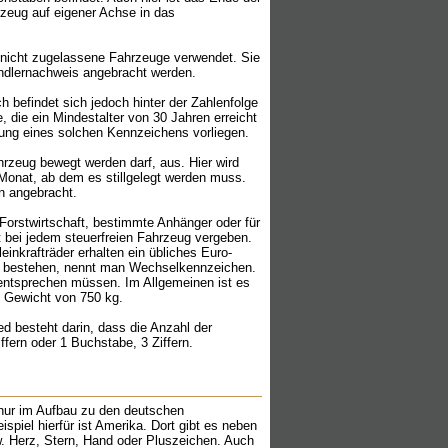
rzeug auf eigener Achse in das
r nicht zugelassene Fahrzeuge verwendet. Sie
ändlernachweis angebracht werden.
 befindet sich jedoch hinter der Zahlenfolge
 die ein Mindestalter von 30 Jahren erreicht
lung eines solchen Kennzeichens vorliegen.
rzeug bewegt werden darf, aus. Hier wird
Monat, ab dem es stillgelegt werden muss.
n angebracht.
 Forstwirtschaft, bestimmte Anhänger oder für
 bei jedem steuerfreien Fahrzeug vergeben.
nkrafträder erhalten ein übliches Euro-
il bestehen, nennt man Wechselkennzeichen.
entsprechen müssen. Im Allgemeinen ist es
 Gewicht von 750 kg.
 besteht darin, dass die Anzahl der
fern oder 1 Buchstabe, 3 Ziffern.
 nur im Aufbau zu den deutschen
iel hierfür ist Amerika. Dort gibt es neben
 Herz, Stern, Hand oder Pluszeichen. Auch