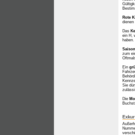
Gültigk
Bestim
Rote K
dienen 
Das
Ke
ein H, 
haben. 
Saiso
zum ei
Oftmal
Ein
gr
Fahrze
Behörde
Kennze
Sie dü
zuläss
Die
Mo
Buchsta
Exkur
Außerha
Nummern
versch