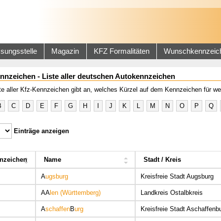
sungsstelle
Magazin
KFZ Formalitäten
Wunschkennzeic
nnzeichen - Liste aller deutschen Autokennzeichen
te aller Kfz-Kennzeichen gibt an, welches Kürzel auf dem Kennzeichen für we
B
C
D
E
F
G
H
I
J
K
L
M
N
O
P
Q
Einträge anzeigen
nzeichen
Name
Stadt / Kreis
A
ugsburg
Kreisfreie Stadt Augsburg
AA
len (Württemberg)
Landkreis Ostalbkreis
A
schaffen
B
urg
Kreisfreie Stadt Aschaffenb