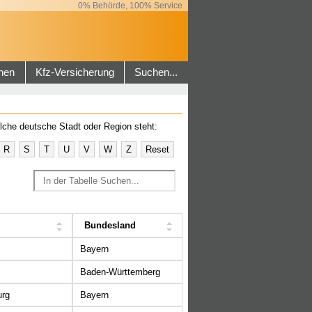
0% Behörde, 100% Service
hen
Kfz-Versicherung
Suchen...
lche deutsche Stadt oder Region steht:
R
S
T
U
V
W
Z
Reset
Bundesland
Bayern
Baden-Württemberg
urg
Bayern