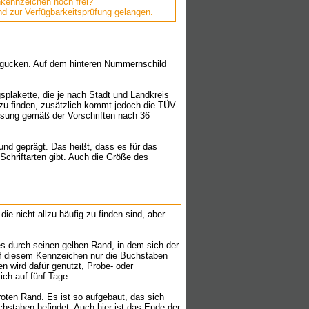
hkennzeichen noch frei?
nd zur Verfügbarkeitsprüfung gelangen.
ngucken. Auf dem hinteren Nummernschild
plakette, die je nach Stadt und Landkreis
 zu finden, zusätzlich kommt jedoch die TÜV-
ssung gemäß der Vorschriften nach 36
und geprägt. Das heißt, dass es für das
chriftarten gibt. Auch die Größe des
e nicht allzu häufig zu finden sind, aber
s durch seinen gelben Rand, in dem sich der
 auf diesem Kennzeichen nur die Buchstaben
n wird dafür genutzt, Probe- oder
ich auf fünf Tage.
roten Rand. Es ist so aufgebaut, das sich
staben befindet. Auch hier ist das Ende der