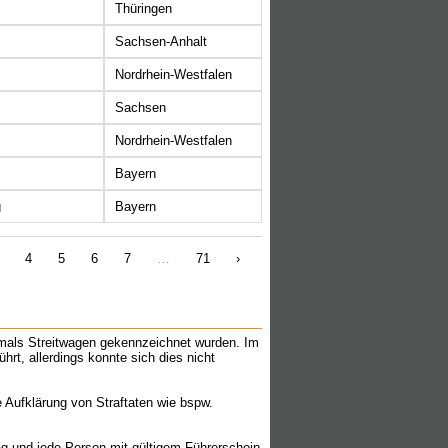
Thüringen
Sachsen-Anhalt
Nordrhein-Westfalen
Sachsen
Nordrhein-Westfalen
Bayern
g
Bayern
4
5
6
7
…
71
›
mals Streitwagen gekennzeichnet wurden. Im
hrt, allerdings konnte sich dies nicht
 Aufklärung von Straftaten wie bspw.
g und jede Person mit gültigem Führerschein