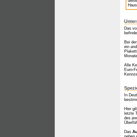
dies
Haus
Unter
Das vo
befinde
Bei der
ein and
Plakett
Monate
Alle Ke
Euro-Fe
Kennzei
Spezi
In Deut
bestim
Hier g
letzte 
des jew
Überfüh
Das
Au
neben 