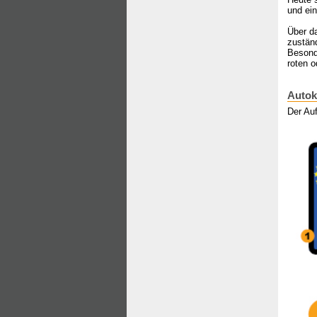
und ein
Über d
zuständ
Besond
roten 
Autok
Der Au