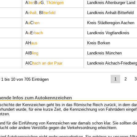
A
lten
B
ur
G
, Thüringen
Landkreis Altenburger Land
A
nhalt,
BI
tterfeld
Landkreis Anhalt-Bitterfeld
A
a
C
hen
Kreis Städteregion Aachen
A
u
E
rbach
Landkreis Vogtlandkreis
AH
aus
Kreis Borken
AIB
ling
Landkreis München
AIC
hach an der Paar
Landkreis Aichach-Friedber
1
2
3
 1 bis 10 von 705 Einträgen
ende Infos zum Autokennzeichen
schichte der Kennzeichen geht bis in das Römische Reich zurück, in dem da
rhundert wurde, für eine kurze Zeit, die Kennzeichnung von Fahrrädern eingefü
etzen.
nd für die Einführung von Kennzeichen war damals schon klar. Sie sollten die
lucht oder andere Verstöße gegen die Verkehrsordnung erleichtern.
sind Autokennzeichen nicht mehr wegzudenken. Sie gehören zu unserem Allta