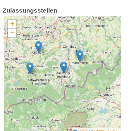
Zulassungsstellen
+
−
Leaflet
|
©
OpenStreetMap