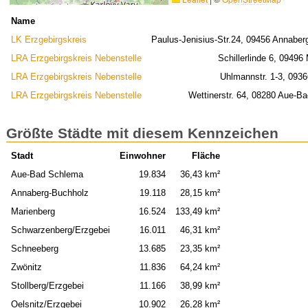
Name
LK Erzgebirgskreis
Paulus-Jenisius-Str.24, 09456 Annaber
LRA Erzgebirgskreis Nebenstelle
Schillerlinde 6, 09496
LRA Erzgebirgskreis Nebenstelle
Uhlmannstr. 1-3, 0936
LRA Erzgebirgskreis Nebenstelle
Wettinerstr. 64, 08280 Aue-B
Größte Städte mit diesem Kennzeichen
Stadt
Einwohner
Fläche
Aue-Bad Schlema
19.834
36,43 km²
Annaberg-Buchholz
19.118
28,15 km²
Marienberg
16.524
133,49 km²
Schwarzenberg/Erzgebei
16.011
46,31 km²
Schneeberg
13.685
23,35 km²
Zwönitz
11.836
64,24 km²
Stollberg/Erzgebei
11.166
38,99 km²
Oelsnitz/Erzgebei
10.902
26,28 km²