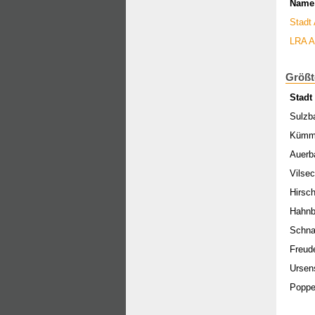
Name
Stadt
LRA A
Größt
Stadt
Sulzb
Kümm
Auerb
Vilse
Hirsc
Hahn
Schna
Freud
Ursen
Poppe