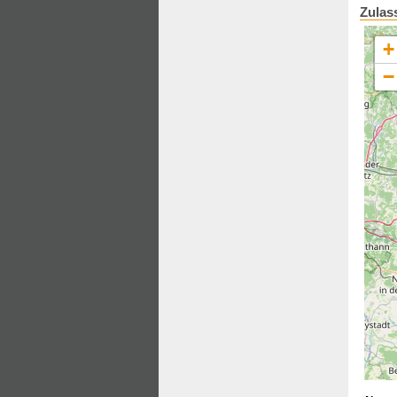
Zulas
+
−