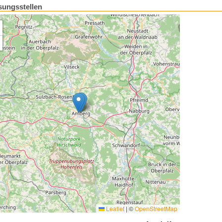
sungsstellen
Leaflet
|
©
OpenStreetMap