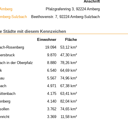
Anschrift
 Amberg
Pfalzgrafenring 3, 92224 Amberg
mberg-Sulzbach
Beethovenstr. 7, 92224 Amberg-Sulzbach
e Städte mit diesem Kennzeichen
Einwohner
Fläche
ach-Rosenberg
19.094
53,12 km²
ersbruck
9.870
47,30 km²
ach in der Oberpfalz
8.880
78,26 km²
ck
6.540
64,69 km²
hau
5.567
74,96 km²
bach
4.971
67,38 km²
ittenbach
4.175
63,41 km²
enberg
4.140
82,04 km²
sollen
3.762
74,65 km²
nricht
3.369
11,58 km²