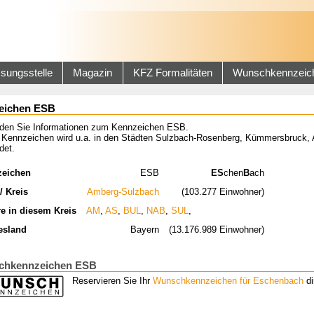
sungsstelle
Magazin
KFZ Formalitäten
Wunschkennzeic
eichen ESB
inden Sie Informationen zum Kennzeichen ESB.
 Kennzeichen wird u.a. in den Städten Sulzbach-Rosenberg, Kümmersbruck, A
det.
zeichen
ESB
ES
chen
B
ach
/ Kreis
Amberg-Sulzbach
(103.277 Einwohner)
re in diesem Kreis
AM
,
AS
,
BUL
,
NAB
,
SUL
,
esland
Bayern
(13.176.989 Einwohner)
chkennzeichen ESB
Reservieren Sie Ihr
Wunschkennzeichen für Eschenbach
di