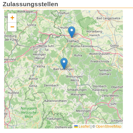
Zulassungsstellen
+
−
Leaflet
|
©
OpenStreetMap