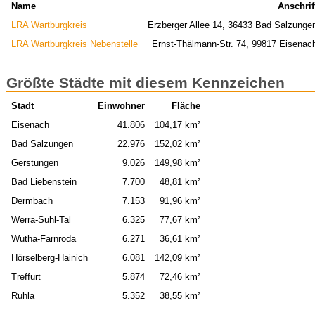
Name
Anschrif
LRA Wartburgkreis
Erzberger Allee 14, 36433 Bad Salzunge
LRA Wartburgkreis Nebenstelle
Ernst-Thälmann-Str. 74, 99817 Eisenac
Größte Städte mit diesem Kennzeichen
Stadt
Einwohner
Fläche
Eisenach
41.806
104,17 km²
Bad Salzungen
22.976
152,02 km²
Gerstungen
9.026
149,98 km²
Bad Liebenstein
7.700
48,81 km²
Dermbach
7.153
91,96 km²
Werra-Suhl-Tal
6.325
77,67 km²
Wutha-Farnroda
6.271
36,61 km²
Hörselberg-Hainich
6.081
142,09 km²
Treffurt
5.874
72,46 km²
Ruhla
5.352
38,55 km²