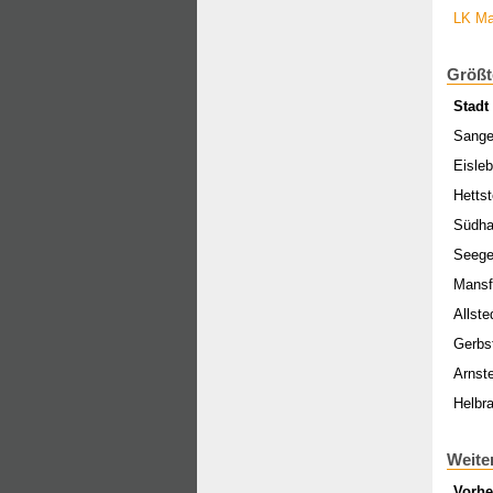
LK Ma
Größt
Stadt
Sange
Eisle
Hettst
Südha
Seege
Mansf
Allste
Gerbs
Arnst
Helbr
Weite
Vorhe