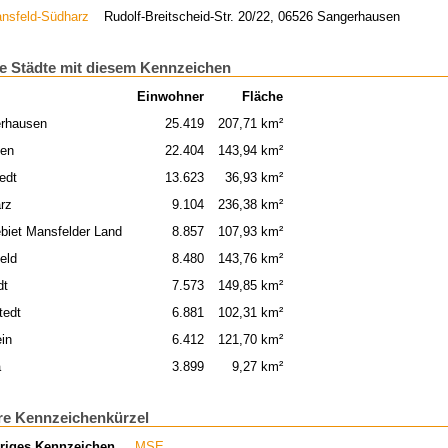
nsfeld-Südharz
Rudolf-Breitscheid-Str. 20/22, 06526 Sangerhausen
e Städte mit diesem Kennzeichen
Einwohner
Fläche
rhausen
25.419
207,71 km²
ben
22.404
143,94 km²
edt
13.623
36,93 km²
rz
9.104
236,38 km²
biet Mansfelder Land
8.857
107,93 km²
eld
8.480
143,76 km²
dt
7.573
149,85 km²
tedt
6.881
102,31 km²
ein
6.412
121,70 km²
a
3.899
9,27 km²
re Kennzeichenkürzel
riges Kennzeichen
MSE