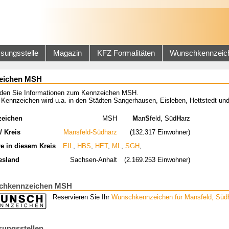
sungsstelle
Magazin
KFZ Formalitäten
Wunschkennzeic
eichen MSH
inden Sie Informationen zum Kennzeichen MSH.
 Kennzeichen wird u.a. in den Städten Sangerhausen, Eisleben, Hettstedt un
zeichen
MSH
M
an
S
feld, Süd
H
arz
/ Kreis
Mansfeld-Südharz
(132.317 Einwohner)
re in diesem Kreis
EIL
,
HBS
,
HET
,
ML
,
SGH
,
esland
Sachsen-Anhalt
(2.169.253 Einwohner)
chkennzeichen MSH
Reservieren Sie Ihr
Wunschkennzeichen für Mansfeld, Süd
sungsstellen