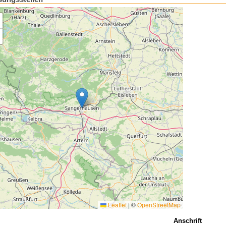
Leaflet
|
©
OpenStreetMap
Anschrift