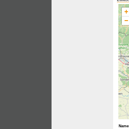
+
−
Name