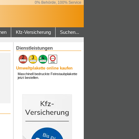
0% Behörde, 100% Service
hen
Kfz-Versicherung
Suchen...
Dienstleistungen
Umweltplakette online kaufen
Maschinell bedruckte Feinstaubplakette
jetzt bestellen.