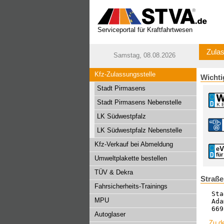
Serviceportal für Kraftfahrtwesen
Zulas
Samstag, 08.08.2026
Kfz-Zulassungsstelle
Wichti
Stadt Pirmasens
Stadt Pirmasens Nebenstelle
LK Südwestpfalz
LK Südwestpfalz Nebenstelle
Kfz-Verkauf bei Abmeldung
Umweltplakette bestellen
TÜV & Dekra
Straße
Fahrsicherheits-Trainings
Sta
MPU
Ada
669
Autoglaser
Zu de