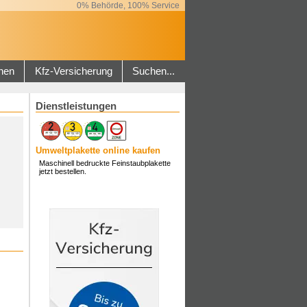
0% Behörde, 100% Service
hen
Kfz-Versicherung
Suchen...
Dienstleistungen
Umweltplakette online kaufen
Maschinell bedruckte Feinstaubplakette
jetzt bestellen.