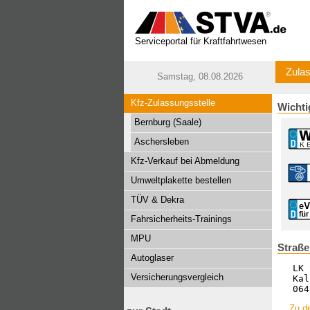
Serviceportal für Kraftfahrtwesen
Zulas
Samstag, 08.08.2026
Kfz-Zulassungsstelle
Wichti
Bernburg (Saale)
Aschersleben
Kfz-Verkauf bei Abmeldung
Umweltplakette bestellen
TÜV & Dekra
Fahrsicherheits-Trainings
MPU
Straße
Autoglaser
LK 
Versicherungsvergleich
Kal
064
Zu de