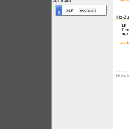
zur Stadt
Kfz-Zu
LK 
Erm
064
Zu de
Sie sind h