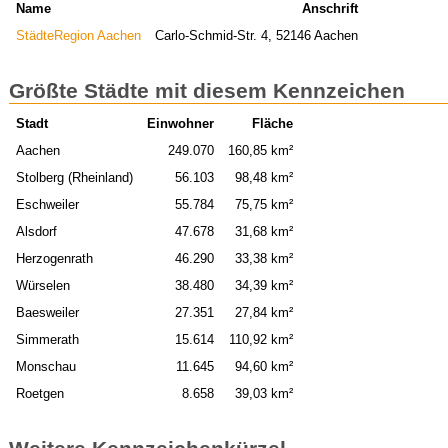
Name
Anschrift
StädteRegion Aachen
Carlo-Schmid-Str. 4, 52146 Aachen
Größte Städte mit diesem Kennzeichen
Stadt
Einwohner
Fläche
Aachen
249.070
160,85 km²
Stolberg (Rheinland)
56.103
98,48 km²
Eschweiler
55.784
75,75 km²
Alsdorf
47.678
31,68 km²
Herzogenrath
46.290
33,38 km²
Würselen
38.480
34,39 km²
Baesweiler
27.351
27,84 km²
Simmerath
15.614
110,92 km²
Monschau
11.645
94,60 km²
Roetgen
8.658
39,03 km²