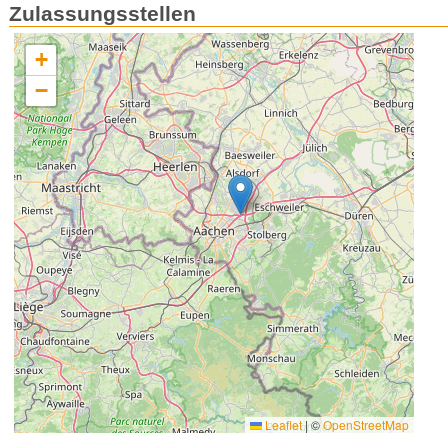
Zulassungsstellen
+
−
Leaflet
|
©
OpenStreetMap