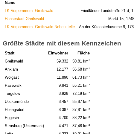
Name
LK Vorpommern- Greifswald
Friedländer Landstraße 21 d, 
Hansestadt Greifswald
Markt 15, 1748
LK Vorpommern- Greifswald Nebenstelle
An der Kürassierkaserne 9, 17
Größte Städte mit diesem Kennzeichen
Stadt
Einwohner
Fläche
Greifswald
59.332
50,81 km²
Anklam
12.177
56,68 km²
Wolgast
11.890
61,73 km²
Pasewalk
9.841
55,21 km²
Torgelow
8.929
72,19 km²
Ueckermünde
8.457
85,87 km²
Heringsdorf
8.387
37,81 km²
Eggesin
4.700
88,22 km²
Strasburg (Uckermark)
4.471
87,48 km²
Loitz
4.233
89,91 km²