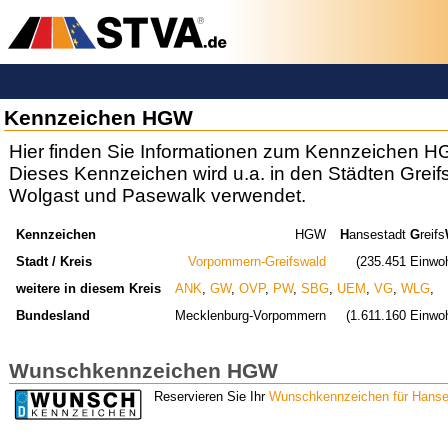
Kennzeichen HGW
Hier finden Sie Informationen zum Kennzeichen H
Dieses Kennzeichen wird u.a. in den Städten Greif
Wolgast und Pasewalk verwendet.
Kennzeichen
HGW
H
ansestadt
G
reifs
Stadt / Kreis
Vorpommern-Greifswald
(235.451 Einwo
weitere in diesem Kreis
ANK
,
GW
,
OVP
,
PW
,
SBG
,
UEM
,
VG
,
WLG
,
Bundesland
Mecklenburg-Vorpommern
(1.611.160 Einwo
Wunschkennzeichen HGW
Reservieren Sie Ihr
Wunschkennzeichen für Hanses