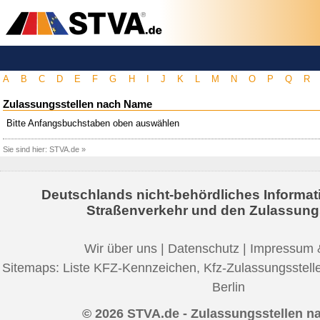
A
B
C
D
E
F
G
H
I
J
K
L
M
N
O
P
Q
R
Zulassungsstellen nach Name
Bitte Anfangsbuchstaben oben auswählen
Sie sind hier:
STVA.de
»
Deutschlands nicht-behördliches Informat
Straßenverkehr und den Zulassung
Wir über uns
|
Datenschutz
|
Impressum 
Sitemaps:
Liste KFZ-Kennzeichen
,
Kfz-Zulassungsstell
Berlin
© 2026 STVA.de - Zulassungsstellen 