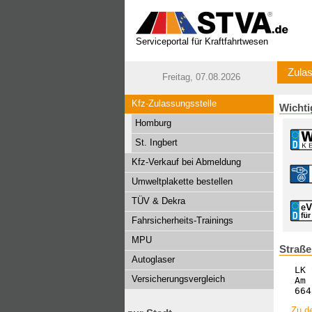
Serviceportal für Kraftfahrtwesen
Zulas
Freitag, 07.08.2026
Kfz-Zulassungsstelle
Wichti
Homburg
St. Ingbert
Kfz-Verkauf bei Abmeldung
Umweltplakette bestellen
TÜV & Dekra
Fahrsicherheits-Trainings
MPU
Straß
Autoglaser
LK 
Versicherungsvergleich
Am 
664
Zu d