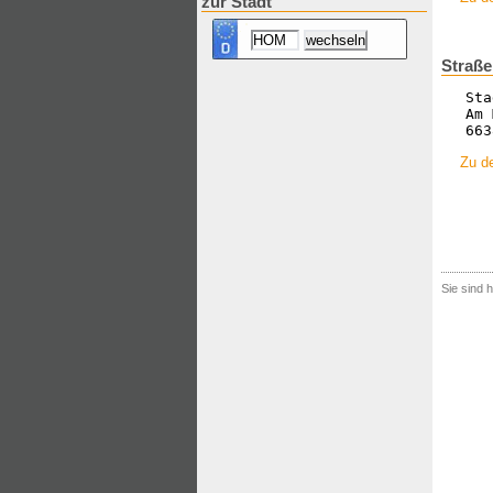
zur Stadt
Straße
Sta
Am 
663
Zu de
Sie sind h