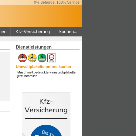
0% Behörde, 100% Service
hen
Kfz-Versicherung
Suchen...
Dienstleistungen
Umweltplakette online kaufen
Maschinell bedruckte Feinstaubplakette
jetzt bestellen.