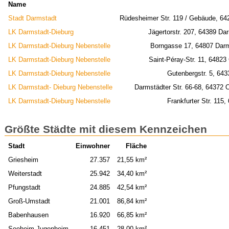
Name
Stadt Darmstadt
Rüdesheimer Str. 119 / Gebäude, 64
LK Darmstadt-Dieburg
Jägertorstr. 207, 64389 Dar
LK Darmstadt-Dieburg Nebenstelle
Borngasse 17, 64807 Darm
LK Darmstadt-Dieburg Nebenstelle
Saint-Péray-Str. 11, 6482
LK Darmstadt-Dieburg Nebenstelle
Gutenbergstr. 5, 643
LK Darmstadt- Dieburg Nebenstelle
Darmstädter Str. 66-68, 64372
LK Darmstadt-Dieburg Nebenstelle
Frankfurter Str. 115
Größte Städte mit diesem Kennzeichen
Stadt
Einwohner
Fläche
Griesheim
27.357
21,55 km²
Weiterstadt
25.942
34,40 km²
Pfungstadt
24.885
42,54 km²
Groß-Umstadt
21.001
86,84 km²
Babenhausen
16.920
66,85 km²
Seeheim-Jugenheim
16.451
28,00 km²