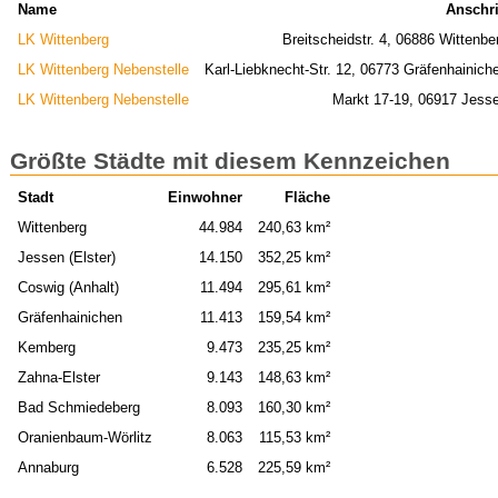
Name
Anschri
LK Wittenberg
Breitscheidstr. 4, 06886 Wittenbe
LK Wittenberg Nebenstelle
Karl-Liebknecht-Str. 12, 06773 Gräfenhainich
LK Wittenberg Nebenstelle
Markt 17-19, 06917 Jess
Größte Städte mit diesem Kennzeichen
Stadt
Einwohner
Fläche
Wittenberg
44.984
240,63 km²
Jessen (Elster)
14.150
352,25 km²
Coswig (Anhalt)
11.494
295,61 km²
Gräfenhainichen
11.413
159,54 km²
Kemberg
9.473
235,25 km²
Zahna-Elster
9.143
148,63 km²
Bad Schmiedeberg
8.093
160,30 km²
Oranienbaum-Wörlitz
8.063
115,53 km²
Annaburg
6.528
225,59 km²