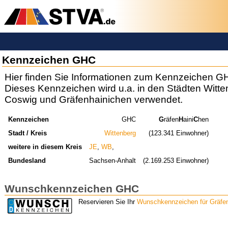
Kennzeichen GHC
Hier finden Sie Informationen zum Kennzeichen G
Dieses Kennzeichen wird u.a. in den Städten Witte
Coswig und Gräfenhainichen verwendet.
Kennzeichen
GHC
G
räfen
H
aini
C
hen
Stadt / Kreis
Wittenberg
(123.341 Einwohner)
weitere in diesem Kreis
JE
,
WB
,
Bundesland
Sachsen-Anhalt
(2.169.253 Einwohner)
Wunschkennzeichen GHC
Reservieren Sie Ihr
Wunschkennzeichen für Gräfe