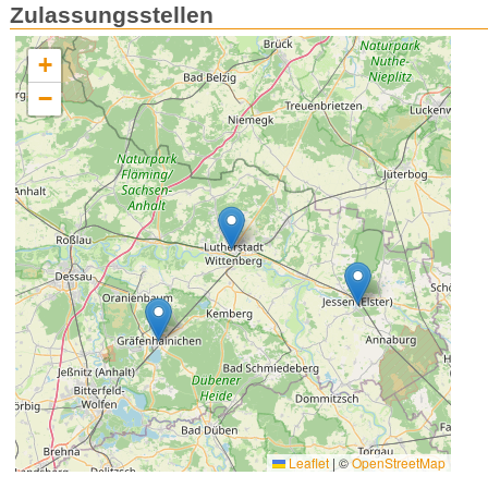
Zulassungsstellen
+
−
Leaflet
|
©
OpenStreetMap