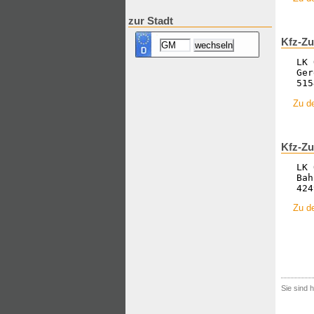
zur Stadt
Kfz-Zu
LK 
Ger
515
Zu de
Kfz-Zu
LK 
Bah
424
Zu d
Sie sind h