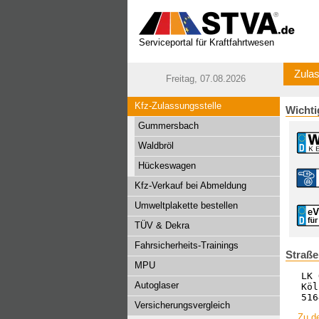
Serviceportal für Kraftfahrtwesen
Zulas
Freitag, 07.08.2026
Kfz-Zulassungsstelle
Wichti
Gummersbach
Waldbröl
Hückeswagen
Kfz-Verkauf bei Abmeldung
Umweltplakette bestellen
TÜV & Dekra
Fahrsicherheits-Trainings
Straß
MPU
LK 
Autoglaser
Köl
516
Versicherungsvergleich
Zu d