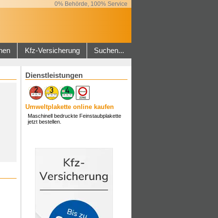
0% Behörde, 100% Service
hen
Kfz-Versicherung
Suchen...
Dienstleistungen
Umweltplakette online kaufen
Maschinell bedruckte Feinstaubplakette
jetzt bestellen.