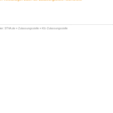
ier:
STVA.de
»
Zulassungsstelle
»
Kfz-Zulassungsstelle