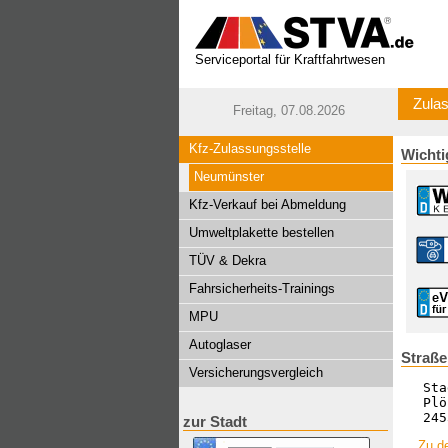
Serviceportal für Kraftfahrtwesen
Zulas
Freitag, 07.08.2026
Kfz-Zulassungsstelle
Wichti
Neumünster
Kfz-Verkauf bei Abmeldung
Umweltplakette bestellen
TÜV & Dekra
Fahrsicherheits-Trainings
MPU
Autoglaser
Straß
Versicherungsvergleich
Sta
Plö
245
zur Stadt
Zu d