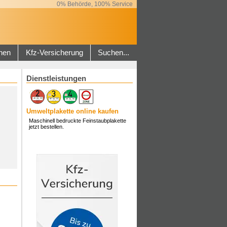
0% Behörde, 100% Service
hen
Kfz-Versicherung
Suchen...
Dienstleistungen
Umweltplakette online kaufen
Maschinell bedruckte Feinstaubplakette
jetzt bestellen.