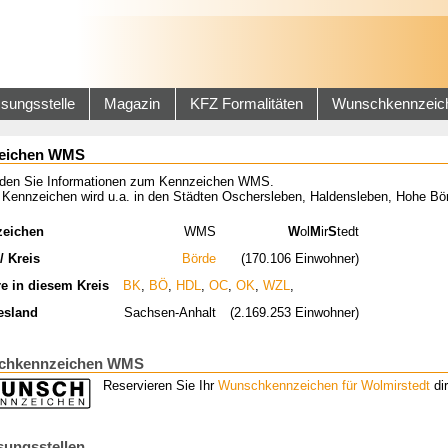
sungsstelle
Magazin
KFZ Formalitäten
Wunschkennzeic
eichen WMS
inden Sie Informationen zum Kennzeichen WMS.
 Kennzeichen wird u.a. in den Städten Oschersleben, Haldensleben, Hohe B
zeichen
WMS
W
ol
M
ir
S
tedt
/ Kreis
Börde
(170.106 Einwohner)
re in diesem Kreis
BK
,
BÖ
,
HDL
,
OC
,
OK
,
WZL
,
esland
Sachsen-Anhalt
(2.169.253 Einwohner)
chkennzeichen WMS
Reservieren Sie Ihr
Wunschkennzeichen für Wolmirstedt
dir
sungsstellen