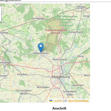
Leaflet
|
©
OpenStreetMap
Anschrift