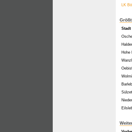
LK Bö
Größt
Stadt
Osche
Halde
Hohe 
Wanzl
Oebis
Wolmi
Barle
Sülzet
Niede
Eilsle
Weite
Vorhe