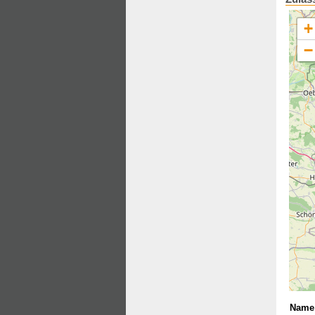
+
−
Name