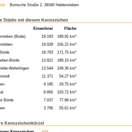
rde
Bornsche Straße 2, 39340 Haldensleben
e Städte mit diesem Kennzeichen
Einwohner
Fläche
rsleben (Bode)
19.193
188,92 km²
nsleben
19.028
156,21 km²
Börde
18.703
171,75 km²
eben-Börde
13.821
188,15 km²
felde-Weferlingen
13.544
249,36 km²
rstedt
11.371
54,27 km²
ben
9.185
29,75 km²
al
8.856
103,72 km²
re Börde
7.037
77,88 km²
ben
3.706
55,61 km²
re Kennzeichenkürzel
riges Kennzeichen
WM