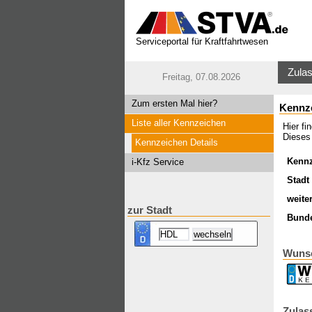
Serviceportal für Kraftfahrtwesen
Zulas
Freitag, 07.08.2026
Zum ersten Mal hier?
Kennz
Liste aller Kennzeichen
Hier f
Dieses
Kennzeichen Details
Kenn
i-Kfz Service
Stadt 
weite
zur Stadt
Bund
Wuns
Zulas