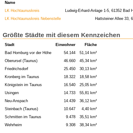
Name
LK Hochtaunuskreis
Ludwig-Erhard-Anlage 1-5, 61352 Bad 
LK Hochtaunuskreis Nebenstelle
Hattsteiner Allee 33,
Größte Städte mit diesem Kennzeichen
Stadt
Einwohner
Fläche
Bad Homburg vor der Höhe
54.144
51,14 km²
Oberursel (Taunus)
46.660
45,34 km²
Friedrichsdorf
25.450
30,13 km²
Kronberg im Taunus
18.322
18,58 km²
Königstein im Taunus
16.540
25,05 km²
Usingen
14.733
55,81 km²
Neu-Anspach
14.439
36,12 km²
Steinbach (Taunus)
10.647
4,40 km²
Schmitten im Taunus
9.478
35,51 km²
Wehrheim
9.308
38,34 km²