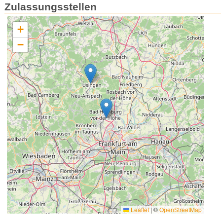
Zulassungsstellen
+
−
Leaflet
|
©
OpenStreetMap