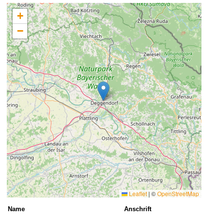
+
−
Leaflet
|
©
OpenStreetMap
Name
Anschrift