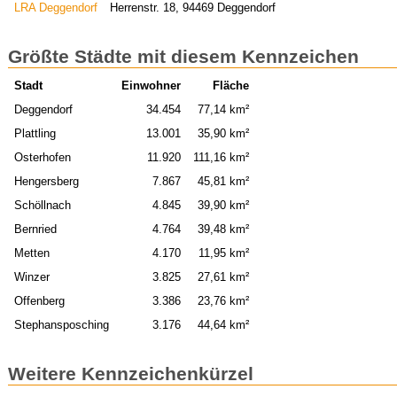
LRA Deggendorf
Herrenstr. 18, 94469 Deggendorf
Größte Städte mit diesem Kennzeichen
Stadt
Einwohner
Fläche
Deggendorf
34.454
77,14 km²
Plattling
13.001
35,90 km²
Osterhofen
11.920
111,16 km²
Hengersberg
7.867
45,81 km²
Schöllnach
4.845
39,90 km²
Bernried
4.764
39,48 km²
Metten
4.170
11,95 km²
Winzer
3.825
27,61 km²
Offenberg
3.386
23,76 km²
Stephansposching
3.176
44,64 km²
Weitere Kennzeichenkürzel