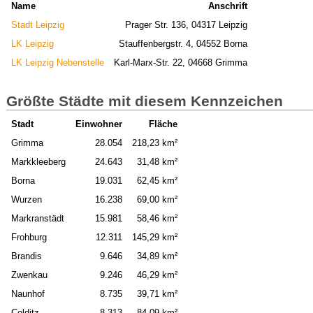
Name
Anschrift
Stadt Leipzig
Prager Str. 136, 04317 Leipzig
LK Leipzig
Stauffenbergstr. 4, 04552 Borna
LK Leipzig Nebenstelle
Karl-Marx-Str. 22, 04668 Grimma
Größte Städte mit diesem Kennzeichen
Stadt
Einwohner
Fläche
Grimma
28.054
218,23 km²
Markkleeberg
24.643
31,48 km²
Borna
19.031
62,45 km²
Wurzen
16.238
69,00 km²
Markranstädt
15.981
58,46 km²
Frohburg
12.311
145,29 km²
Brandis
9.646
34,89 km²
Zwenkau
9.246
46,29 km²
Naunhof
8.735
39,71 km²
Colditz
8.313
84,09 km²