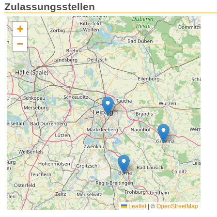
Zulassungsstellen
+
−
Leaflet
|
©
OpenStreetMap