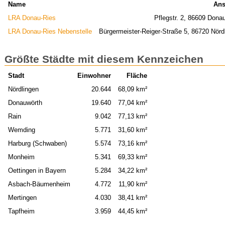
Name
Ans
LRA Donau-Ries
Pflegstr. 2, 86609 Dona
LRA Donau-Ries Nebenstelle
Bürgermeister-Reiger-Straße 5, 86720 Nörd
Größte Städte mit diesem Kennzeichen
Stadt
Einwohner
Fläche
Nördlingen
20.644
68,09 km²
Donauwörth
19.640
77,04 km²
Rain
9.042
77,13 km²
Wemding
5.771
31,60 km²
Harburg (Schwaben)
5.574
73,16 km²
Monheim
5.341
69,33 km²
Oettingen in Bayern
5.284
34,22 km²
Asbach-Bäumenheim
4.772
11,90 km²
Mertingen
4.030
38,41 km²
Tapfheim
3.959
44,45 km²