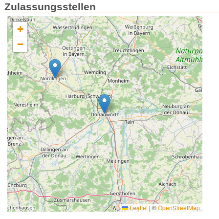
Zulassungsstellen
+
−
Leaflet
|
©
OpenStreetMap