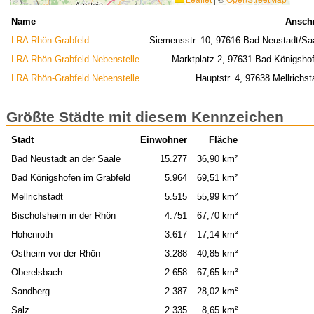
Name
Anschr
LRA Rhön-Grabfeld
Siemensstr. 10, 97616 Bad Neustadt/Sa
LRA Rhön-Grabfeld Nebenstelle
Marktplatz 2, 97631 Bad Königsho
LRA Rhön-Grabfeld Nebenstelle
Hauptstr. 4, 97638 Mellrichst
Größte Städte mit diesem Kennzeichen
Stadt
Einwohner
Fläche
Bad Neustadt an der Saale
15.277
36,90 km²
Bad Königshofen im Grabfeld
5.964
69,51 km²
Mellrichstadt
5.515
55,99 km²
Bischofsheim in der Rhön
4.751
67,70 km²
Hohenroth
3.617
17,14 km²
Ostheim vor der Rhön
3.288
40,85 km²
Oberelsbach
2.658
67,65 km²
Sandberg
2.387
28,02 km²
Salz
2.335
8,65 km²