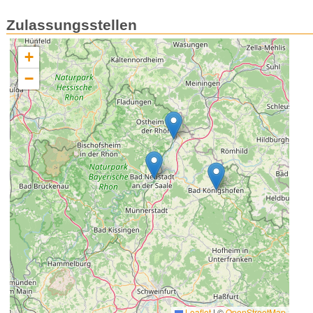
Zulassungsstellen
+
−
Leaflet
|
©
OpenStreetMap