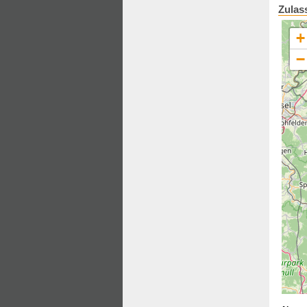
Zulas
+
−