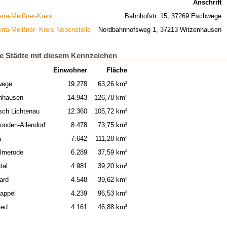
Anschrift
rra-Meißner-Kreis
Bahnhofstr. 15, 37269 Eschwege
rra-Meißner- Kreis Nebenstelle
Nordbahnhofsweg 1, 37213 Witzenhausen
e Städte mit diesem Kennzeichen
Einwohner
Fläche
wege
19.278
63,26 km²
nhausen
14.943
126,78 km²
sch Lichtenau
12.360
105,72 km²
ooden-Allendorf
8.478
73,75 km²
a
7.642
111,28 km²
lmerode
6.289
37,59 km²
tal
4.981
39,20 km²
ard
4.548
39,62 km²
appel
4.239
96,53 km²
ied
4.161
46,88 km²