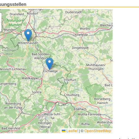
sungsstellen
Leaflet
|
©
OpenStreetMap