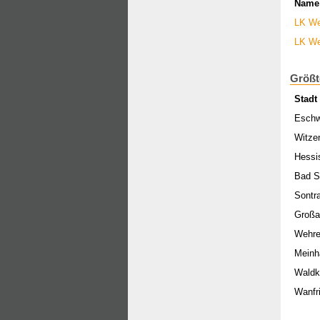
Name
LK We
LK We
Größt
Stadt
Esch
Witze
Hessi
Bad S
Sontr
Großa
Wehre
Meinh
Waldk
Wanfr