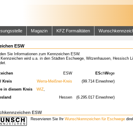
sungsstelle
Magazin
KFZ Formalitäten
Wunschkennzeic
eichen ESW
inden Sie Informationen zum Kennzeichen ESW.
 Kennzeichen wird u.a. in den Städten Eschwege, Witzenhausen, Hessisch L
det.
zeichen
ESW
ES
ch
W
ege
/ Kreis
Werra-Meißner-Kreis
(99.714 Einwohner)
re in diesem Kreis
WIZ
,
esland
Hessen
(6.295.017 Einwohner)
chkennzeichen ESW
Reservieren Sie Ihr
Wunschkennzeichen für Eschwege
dire