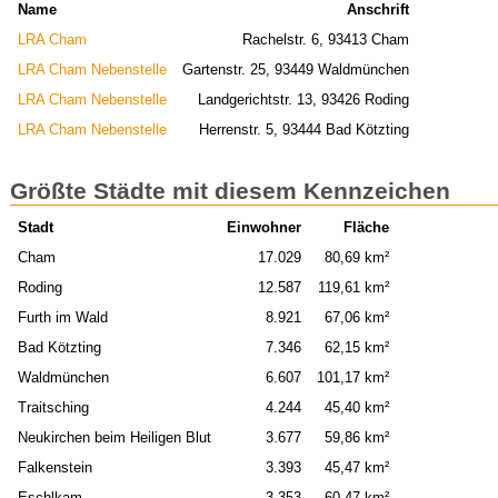
Name
Anschrift
LRA Cham
Rachelstr. 6, 93413 Cham
LRA Cham Nebenstelle
Gartenstr. 25, 93449 Waldmünchen
LRA Cham Nebenstelle
Landgerichtstr. 13, 93426 Roding
LRA Cham Nebenstelle
Herrenstr. 5, 93444 Bad Kötzting
Größte Städte mit diesem Kennzeichen
Stadt
Einwohner
Fläche
Cham
17.029
80,69 km²
Roding
12.587
119,61 km²
Furth im Wald
8.921
67,06 km²
Bad Kötzting
7.346
62,15 km²
Waldmünchen
6.607
101,17 km²
Traitsching
4.244
45,40 km²
Neukirchen beim Heiligen Blut
3.677
59,86 km²
Falkenstein
3.393
45,47 km²
Eschlkam
3.353
60,47 km²