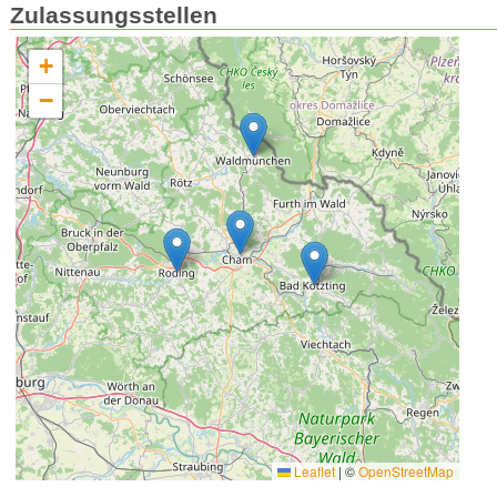
Zulassungsstellen
+
−
Leaflet
|
©
OpenStreetMap