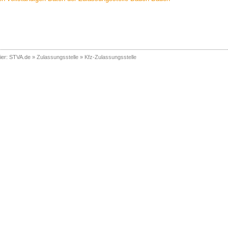
ier:
STVA.de
»
Zulassungsstelle
»
Kfz-Zulassungsstelle