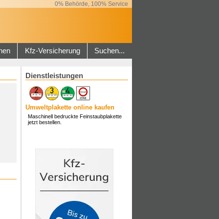
0% Behörde, 100% Service
hen
Kfz-Versicherung
Suchen...
Dienstleistungen
Umweltplakette online kaufen
Maschinell bedruckte Feinstaubplakette
jetzt bestellen.