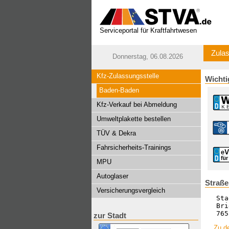
Serviceportal für Kraftfahrtwesen
Zulas
Donnerstag, 06.08.2026
Kfz-Zulassungsstelle
Wichti
Baden-Baden
Kfz-Verkauf bei Abmeldung
Umweltplakette bestellen
TÜV & Dekra
Fahrsicherheits-Trainings
MPU
Autoglaser
Straß
Versicherungsvergleich
Sta
Bri
765
zur Stadt
Zu d