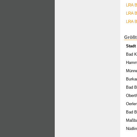
LRA B
LRA B
LRA B
Größt
Stadt
Bad K
Hamm
Münne
Burka
Bad B
Obert
Oerle
Bad B
Maßb
Nüdli