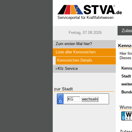
Serviceportal für Kraftfahrtwesen
Zulas
Freitag, 07.08.2026
Zum ersten Mal hier?
Kennz
Liste aller Kennzeichen
Hier f
Dieses
Kennzeichen Details
Kenn
i-Kfz Service
Stadt 
weite
zur Stadt
Bund
Wuns
Zulas