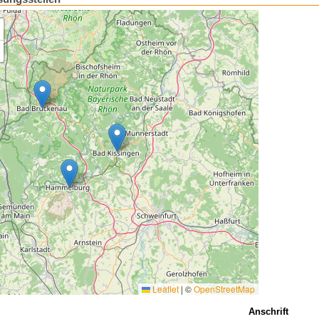
Leaflet
|
©
OpenStreetMap
Anschrift