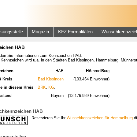
sungsstelle
Magazin
KFZ Formalitäten
Wunschkennzeic
eichen HAB
inden Sie Informationen zum Kennzeichen HAB.
 Kennzeichen wird u.a. in den Städten Bad Kissingen, Hammelburg, Münnerst
zeichen
HAB
HA
mmel
B
urg
/ Kreis
Bad Kissingen
(103.454 Einwohner)
re in diesem Kreis
BRK
,
KG
,
esland
Bayern
(13.176.989 Einwohner)
chkennzeichen HAB
Reservieren Sie Ihr
Wunschkennzeichen für Hammelburg
di
sungsstellen