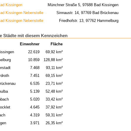
ad Kissingen
Münchner Straße 5, 97688 Bad Kissingen
ad Kissingen Nebenstelle
Sinnaustr. 14, 97769 Bad Brückenau
ad Kissingen Nebenstelle
Friedhofstr. 13, 97762 Hammelburg
e Städte mit diesem Kennzeichen
Einwohner
Fläche
issingen
22.619
69,92 km²
elburg
10.859
128,88 km²
rstadt
7.468
93,11 km²
rdroth
7.451
69,15 km²
rückenau
6.535
23,71 km²
hulba
5.139
52,48 km²
nbach
5.020
33,42 km²
ocklet
4.645
37,92 km²
ach
4.319
59,31 km²
ngen
3.971
26,35 km²