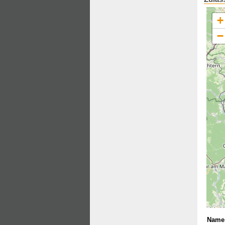
+
−
Name