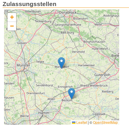
Zulassungsstellen
+
−
Leaflet
|
©
OpenStreetMap