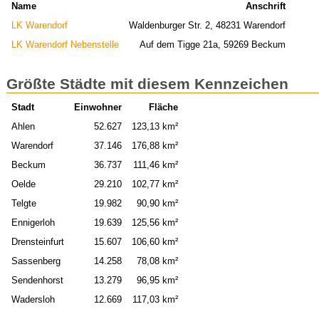
Name
Anschrift
LK Warendorf
Waldenburger Str. 2, 48231 Warendorf
LK Warendorf Nebenstelle
Auf dem Tigge 21a, 59269 Beckum
Größte Städte mit diesem Kennzeichen
Stadt
Einwohner
Fläche
Ahlen
52.627
123,13 km²
Warendorf
37.146
176,88 km²
Beckum
36.737
111,46 km²
Oelde
29.210
102,77 km²
Telgte
19.982
90,90 km²
Ennigerloh
19.639
125,56 km²
Drensteinfurt
15.607
106,60 km²
Sassenberg
14.258
78,08 km²
Sendenhorst
13.279
96,95 km²
Wadersloh
12.669
117,03 km²