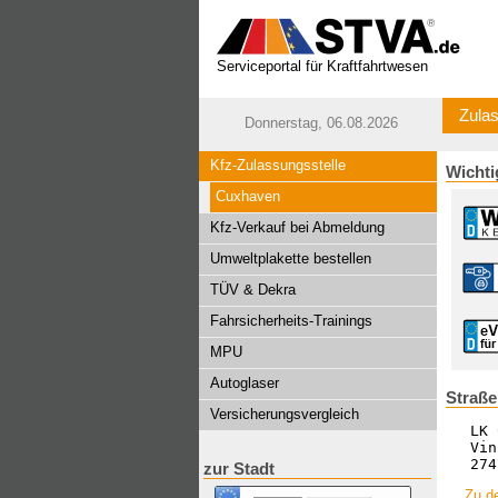
Serviceportal für Kraftfahrtwesen
Zulas
Donnerstag, 06.08.2026
Kfz-Zulassungsstelle
Wichti
Cuxhaven
Kfz-Verkauf bei Abmeldung
Umweltplakette bestellen
TÜV & Dekra
Fahrsicherheits-Trainings
MPU
Autoglaser
Straß
Versicherungsvergleich
LK 
Vin
274
zur Stadt
Zu d