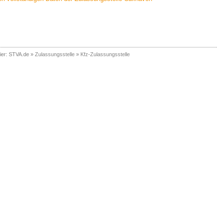
ier:
STVA.de
»
Zulassungsstelle
»
Kfz-Zulassungsstelle