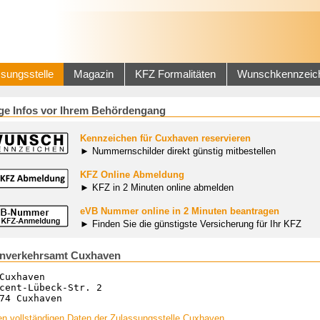
sungsstelle
Magazin
KFZ Formalitäten
Wunschkennzeic
ge Infos vor Ihrem Behördengang
Kennzeichen für Cuxhaven reservieren
► Nummernschilder direkt günstig mitbestellen
KFZ Online Abmeldung
► KFZ in 2 Minuten online abmelden
eVB Nummer online in 2 Minuten beantragen
► Finden Sie die günstigste Versicherung für Ihr KFZ
enverkehrsamt Cuxhaven
Cuxhaven
cent-Lübeck-Str. 2
74 Cuxhaven
en vollständigen Daten der Zulassungsstelle Cuxhaven