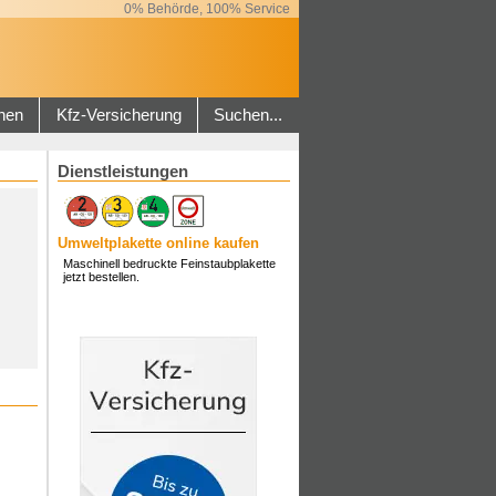
0% Behörde, 100% Service
hen
Kfz-Versicherung
Suchen...
Dienstleistungen
Umweltplakette online kaufen
Maschinell bedruckte Feinstaubplakette
jetzt bestellen.