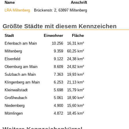
Name
Anschrift
LRA Miltenberg
Brückenstr. 2, 63897 Miltenberg
Größte Städte mit diesem Kennzeichen
Stadt
Einwohner
Fläche
Erlenbach am Main
10.256
16,31 km²
Miltenberg
9.359
60,25 km²
Elsenfeld
9.122
24,38 km²
Obernburg am Main
8.609
24,82 km²
Sulzbach am Main
7.363
19,93 km²
Klingenberg am Main
6.253
21,13 km²
Kleinwallstadt
5.698
15,79 km²
Großheubach
5.061
18,90 km²
Niedernberg
4.900
15,60 km²
Mömlingen
4.872
18,45 km²