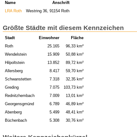
Name
Anschrift
LRA Roth
Westring 36, 91154 Roth
Größte Städte mit diesem Kennzeichen
Stadt
Einwohner
Fläche
Roth
25.165
96,33 km²
Wendelstein
15.909
50,88 km²
Hilpoltstein
13.852
89,72 km²
Allersberg
8.417
59,70 km²
Schwanstetten
7.318
32,35 km²
Greding
7.075
103,73 km²
Rednitzhembach
7.009
13,01 km²
Georgensgmünd
6.789
46,89 km²
Abenberg
5.499
48,41 km²
Büchenbach
5.308
30,76 km²