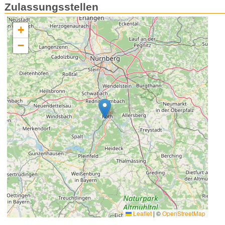
Zulassungsstellen
+
−
Leaflet
|
©
OpenStreetMap