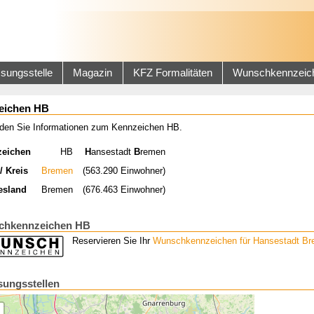
sungsstelle
Magazin
KFZ Formalitäten
Wunschkennzeic
eichen HB
inden Sie Informationen zum Kennzeichen HB.
zeichen
HB
H
ansestadt
B
remen
/ Kreis
Bremen
(563.290 Einwohner)
esland
Bremen
(676.463 Einwohner)
chkennzeichen HB
Reservieren Sie Ihr
Wunschkennzeichen für Hansestadt B
sungsstellen