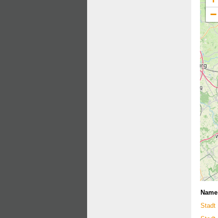
−
Name
Stadt