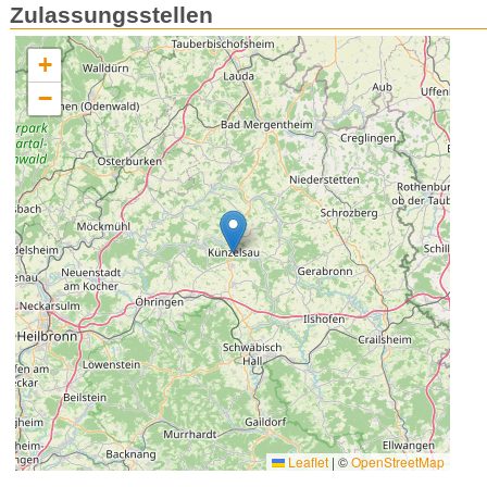
Zulassungsstellen
+
−
Leaflet
|
©
OpenStreetMap