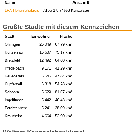
Name
Anschrift
LRA Hohenlohekreis
Allee 17, 74653 Künzelsau
Größte Städte mit diesem Kennzeichen
Stadt
Einwohner
Fläche
Öhringen
25.049
67,79 km²
Künzelsau
15.637
75,17 km²
Bretzfeld
12.492
64,68 km²
Pfedelbach
9.171
41,29 km²
Neuenstein
6.646
47,84 km²
Kupferzell
6.318
54,28 km²
Schöntal
5.629
81,67 km²
Ingelfingen
5.442
46,48 km²
Forchtenberg
5.241
38,09 km²
Krautheim
4.664
52,90 km²