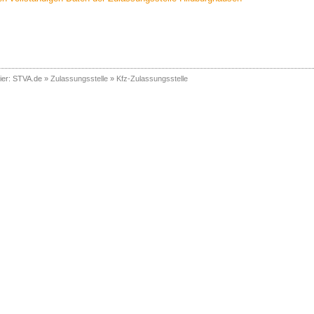
ier:
STVA.de
»
Zulassungsstelle
»
Kfz-Zulassungsstelle