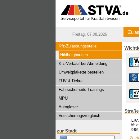
Serviceportal für Kraftfahrtwesen
Zulas
Freitag, 07.08.2026
Kfz-Zulassungsstelle
Wichti
Hildburghausen
Kfz-Verkauf bei Abmeldung
Umweltplakette bestellen
TÜV & Dekra
Fahrsicherheits-Trainings
MPU
Autoglaser
Straße
Versicherungsvergleich
LRA
Wie
986
zur Stadt
Zu de