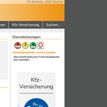
0% Behörde, 100% Service
hen
Kfz-Versicherung
Suchen...
Dienstleistungen
Umweltplakette online kaufen
Maschinell bedruckte Feinstaubplakette
jetzt bestellen.