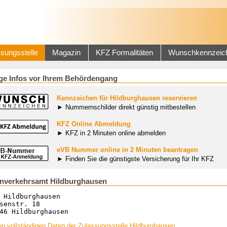
sungsstelle
Magazin
KFZ Formalitäten
Wunschkennzeic
ge Infos vor Ihrem Behördengang
Kennzeichen für Hildburghausen reservieren
► Nummernschilder direkt günstig mitbestellen
KFZ Online Abmeldung
► KFZ in 2 Minuten online abmelden
eVB Nummer online in 2 Minuten beantragen
► Finden Sie die günstigste Versicherung für Ihr KFZ
nverkehrsamt Hildburghausen
 Hildburghausen
senstr. 18
46 Hildburghausen
n vollständigen Daten der Zulassungsstelle Hildburghausen