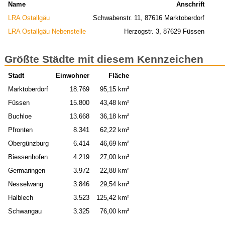
Name
Anschrift
LRA Ostallgäu
Schwabenstr. 11, 87616 Marktoberdorf
LRA Ostallgäu Nebenstelle
Herzogstr. 3, 87629 Füssen
Größte Städte mit diesem Kennzeichen
Stadt
Einwohner
Fläche
Marktoberdorf
18.769
95,15 km²
Füssen
15.800
43,48 km²
Buchloe
13.668
36,18 km²
Pfronten
8.341
62,22 km²
Obergünzburg
6.414
46,69 km²
Biessenhofen
4.219
27,00 km²
Germaringen
3.972
22,88 km²
Nesselwang
3.846
29,54 km²
Halblech
3.523
125,42 km²
Schwangau
3.325
76,00 km²