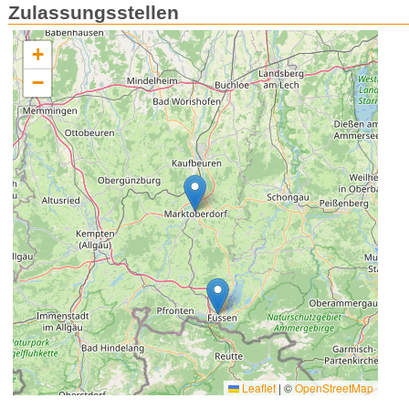
Zulassungsstellen
+
−
Leaflet
|
©
OpenStreetMap