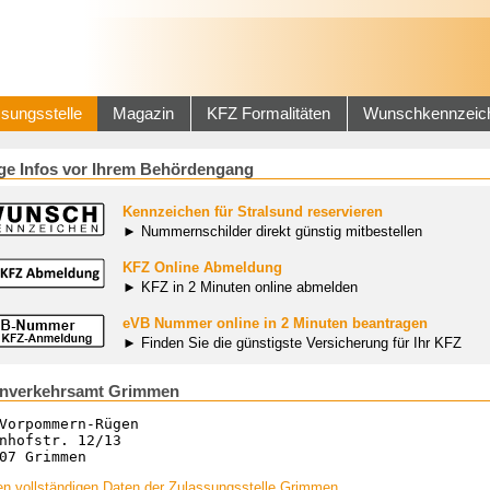
sungsstelle
Magazin
KFZ Formalitäten
Wunschkennzeic
ge Infos vor Ihrem Behördengang
Kennzeichen für Stralsund reservieren
► Nummernschilder direkt günstig mitbestellen
KFZ Online Abmeldung
► KFZ in 2 Minuten online abmelden
eVB Nummer online in 2 Minuten beantragen
► Finden Sie die günstigste Versicherung für Ihr KFZ
enverkehrsamt Grimmen
Vorpommern-Rügen
nhofstr. 12/13
07 Grimmen
en vollständigen Daten der Zulassungsstelle Grimmen