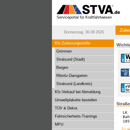
Serviceportal für Kraftfahrtwesen
Zulas
Donnerstag, 06.08.2026
Kfz-Zulassungsstelle
Wichti
Grimmen
Stralsund (Stadt)
Bergen
Ribnitz-Damgarten
Stralsund (Landkreis)
Kfz-Verkauf bei Abmeldung
Umweltplakette bestellen
Straß
TÜV & Dekra
LK 
Fahrsicherheits-Trainings
Bah
185
MPU
Zu d