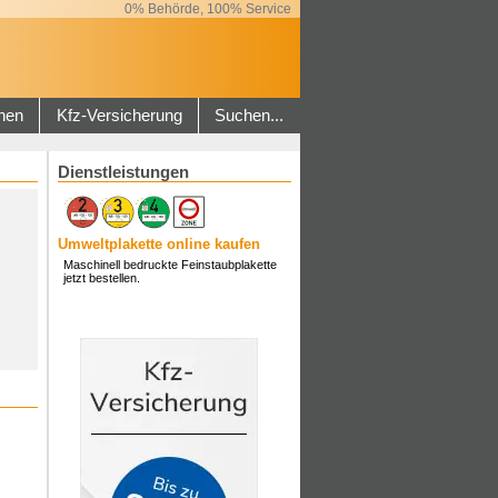
0% Behörde, 100% Service
hen
Kfz-Versicherung
Suchen...
Dienstleistungen
Umweltplakette online kaufen
Maschinell bedruckte Feinstaubplakette
jetzt bestellen.