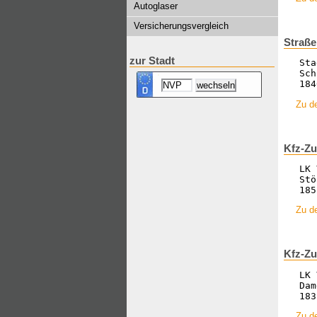
Autoglaser
Versicherungsvergleich
Straße
zur Stadt
Sta
Sch
184
Zu de
Kfz-Zu
LK 
Stö
185
Zu de
Kfz-Zu
LK 
Dam
183
Zu de