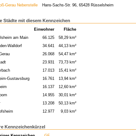
oß-Gerau Nebenstelle
Hans-Sachs-Str. 96, 65428 Rüsselsheim
e Städte mit diesem Kennzeichen
Einwohner
Fläche
lsheim am Main
66.125
58,29 km²
lden-Walldorf
34.641
44,13 km²
Gerau
26.068
54,47 km²
tadt
23.931
73,73 km²
erbach
17.013
15,41 km²
eim-Gustavsburg
16.761
13,94 km²
heim
16.137
12,60 km²
born
14.955
30,01 km²
r
13.208
50,13 km²
ofsheim
12.977
9,03 km²
re Kennzeichenkürzel
riges Kennzeichen
GF