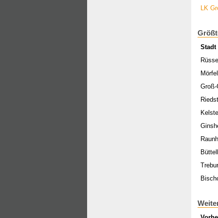
LK Gr
Größt
Stadt
Rüsse
Mörfe
Groß-
Rieds
Kelst
Ginsh
Raun
Büttel
Trebu
Bisch
Weite
Vorhe