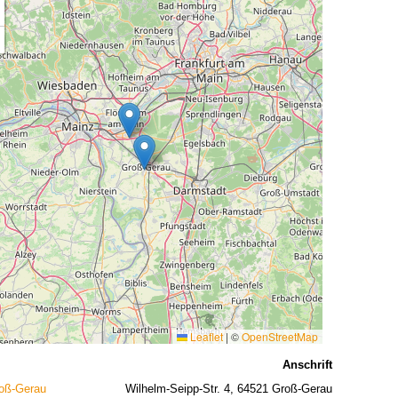
Leaflet
|
©
OpenStreetMap
Anschrift
oß-Gerau
Wilhelm-Seipp-Str. 4, 64521 Groß-Gerau