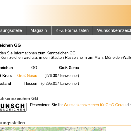
sungsstelle
Magazin
KFZ Formalitäten
Wunschkennzeic
eichen GG
inden Sie Informationen zum Kennzeichen GG.
 Kennzeichen wird u.a. in den Städten Rüsselsheim am Main, Mörfelden-Wall
zeichen
GG
G
roß-
G
erau
/ Kreis
Groß-Gerau
(276.307 Einwohner)
esland
Hessen
(6.295.017 Einwohner)
chkennzeichen GG
Reservieren Sie Ihr
Wunschkennzeichen für Groß-Gerau
dir
sungsstellen