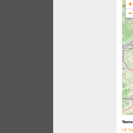
+
−
Name
LK Gr