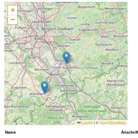
+
−
Leaflet
|
©
OpenStreetMap
Name
Anschrif