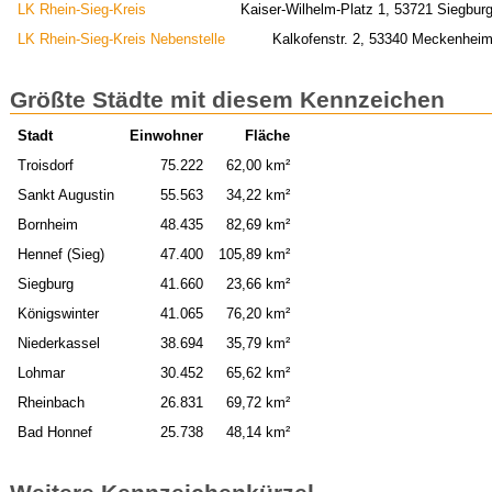
LK Rhein-Sieg-Kreis
Kaiser-Wilhelm-Platz 1, 53721 Siegbur
LK Rhein-Sieg-Kreis Nebenstelle
Kalkofenstr. 2, 53340 Meckenhei
Größte Städte mit diesem Kennzeichen
Stadt
Einwohner
Fläche
Troisdorf
75.222
62,00 km²
Sankt Augustin
55.563
34,22 km²
Bornheim
48.435
82,69 km²
Hennef (Sieg)
47.400
105,89 km²
Siegburg
41.660
23,66 km²
Königswinter
41.065
76,20 km²
Niederkassel
38.694
35,79 km²
Lohmar
30.452
65,62 km²
Rheinbach
26.831
69,72 km²
Bad Honnef
25.738
48,14 km²