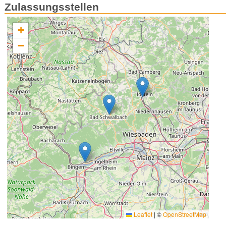
Zulassungsstellen
+
−
Leaflet
|
©
OpenStreetMap