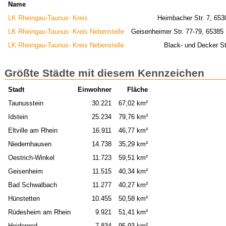
Name
LK Rheingau-Taunus- Kreis
Heimbacher Str. 7, 65
LK Rheingau-Taunus- Kreis Nebenstelle
Geisenheimer Str. 77-79, 65385
LK Rheingau-Taunus- Kreis Nebenstelle
Black- und Decker St
Größte Städte mit diesem Kennzeichen
Stadt
Einwohner
Fläche
Taunusstein
30.221
67,02 km²
Idstein
25.234
79,76 km²
Eltville am Rhein
16.911
46,77 km²
Niedernhausen
14.738
35,29 km²
Oestrich-Winkel
11.723
59,51 km²
Geisenheim
11.515
40,34 km²
Bad Schwalbach
11.277
40,27 km²
Hünstetten
10.455
50,58 km²
Rüdesheim am Rhein
9.921
51,41 km²
Heidenrod
7.834
95,93 km²