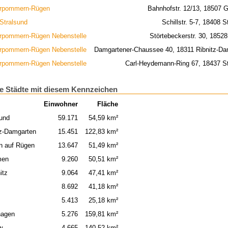
rpommern-Rügen
Bahnhofstr. 12/13, 18507 
 Stralsund
Schillstr. 5-7, 18408 S
rpommern-Rügen Nebenstelle
Störtebeckerstr. 30, 1852
rpommern-Rügen Nebenstelle
Damgartener-Chaussee 40, 18311 Ribnitz-Da
rpommern-Rügen Nebenstelle
Carl-Heydemann-Ring 67, 18437 St
e Städte mit diesem Kennzeichen
Einwohner
Fläche
sund
59.171
54,59 km²
tz-Damgarten
15.451
122,83 km²
n auf Rügen
13.647
51,49 km²
men
9.260
50,51 km²
itz
9.064
47,41 km²
8.692
41,18 km²
5.413
25,18 km²
hagen
5.276
159,81 km²
w
4.665
140,52 km²