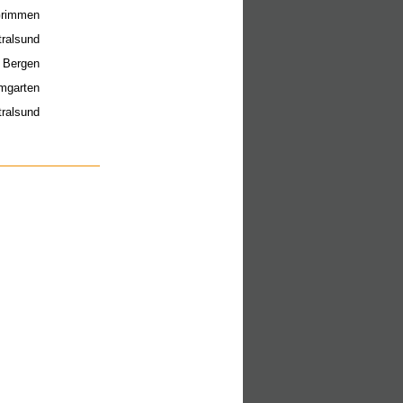
Grimmen
tralsund
8 Bergen
mgarten
ralsund