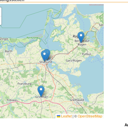
Leaflet
|
©
OpenStreetMap
A