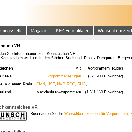
sungsstelle
Magazin
KFZ Formalitäten
Wunschkennzeic
eichen VR
inden Sie Informationen zum Kennzeichen VR.
 Kennzeichen wird u.a. in den Städten Stralsund, Ribnitz-Damgarten, Berge
zeichen
VR
V
orpommern,
R
ügen
/ Kreis
Vorpommern-Rügen
(225.900 Einwohner)
re in diesem Kreis
GMN
,
HST
,
NVP
,
RDG
,
RÜG
,
esland
Mecklenburg-Vorpommern
(1.611.160 Einwohner)
hkennzeichen VR
Reservieren Sie Ihr
Wunschkennzeichen für Vorpommern, 
sungsstellen