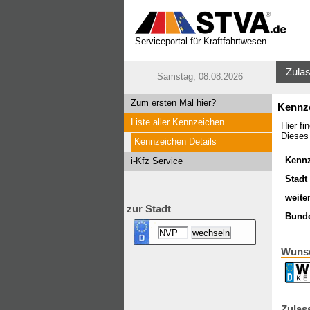
Serviceportal für Kraftfahrtwesen
Zulas
Samstag, 08.08.2026
Zum ersten Mal hier?
Kennz
Liste aller Kennzeichen
Hier f
Dieses
Kennzeichen Details
Kenn
i-Kfz Service
Stadt 
weite
zur Stadt
Bund
Wunsc
Zulas