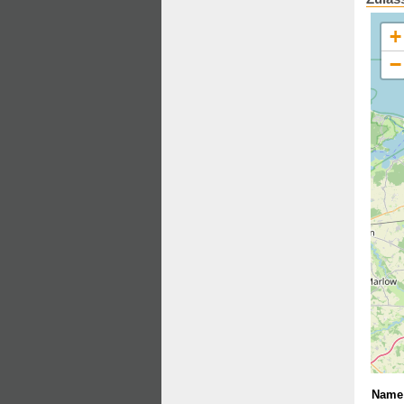
+
−
Name