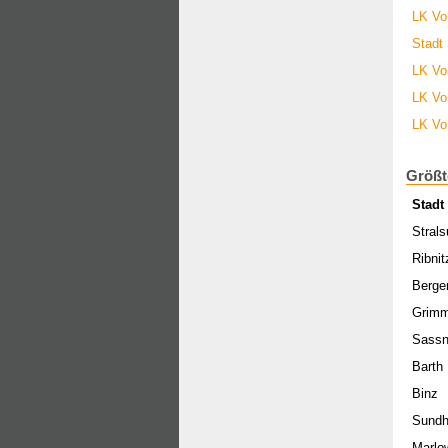
LK Vo
Stadt
LK Vo
LK Vo
LK Vo
Größt
Stadt
Stral
Ribni
Berge
Grim
Sassn
Barth
Binz
Sund
Marlo