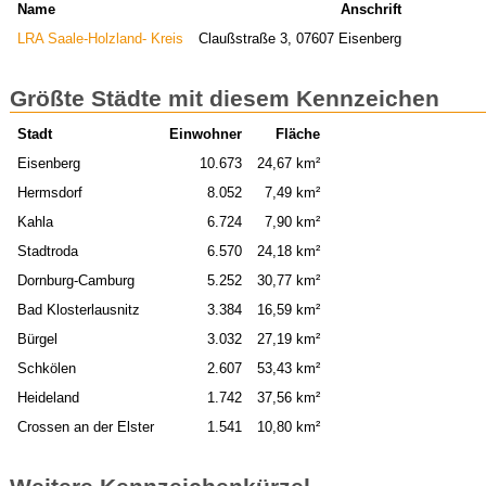
Name
Anschrift
LRA Saale-Holzland- Kreis
Claußstraße 3, 07607 Eisenberg
Größte Städte mit diesem Kennzeichen
Stadt
Einwohner
Fläche
Eisenberg
10.673
24,67 km²
Hermsdorf
8.052
7,49 km²
Kahla
6.724
7,90 km²
Stadtroda
6.570
24,18 km²
Dornburg-Camburg
5.252
30,77 km²
Bad Klosterlausnitz
3.384
16,59 km²
Bürgel
3.032
27,19 km²
Schkölen
2.607
53,43 km²
Heideland
1.742
37,56 km²
Crossen an der Elster
1.541
10,80 km²