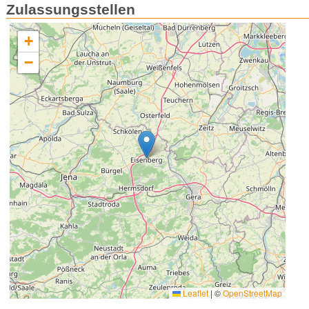
Zulassungsstellen
+
−
Leaflet
|
©
OpenStreetMap