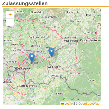
Zulassungsstellen
+
−
Leaflet
|
©
OpenStreetMap