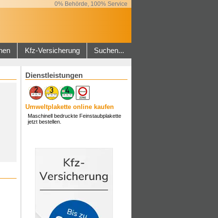
0% Behörde, 100% Service
hen
Kfz-Versicherung
Suchen...
Dienstleistungen
Umweltplakette online kaufen
Maschinell bedruckte Feinstaubplakette
jetzt bestellen.