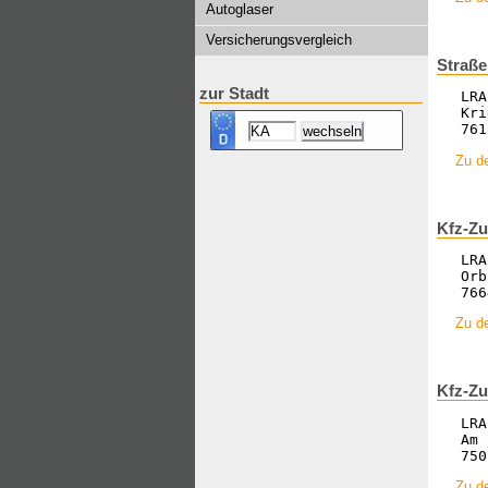
Autoglaser
Versicherungsvergleich
Straße
zur Stadt
LRA
Kri
761
Zu de
Kfz-Zu
LRA
Orb
766
Zu de
Kfz-Zu
LRA
Am 
750
Zu de