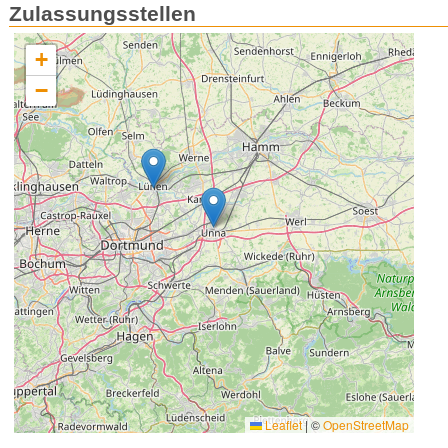
Zulassungsstellen
+
−
Leaflet
|
©
OpenStreetMap