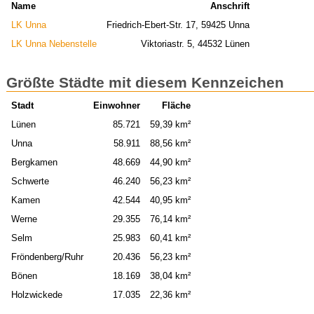
Name
Anschrift
LK Unna
Friedrich-Ebert-Str. 17, 59425 Unna
LK Unna Nebenstelle
Viktoriastr. 5, 44532 Lünen
Größte Städte mit diesem Kennzeichen
Stadt
Einwohner
Fläche
Lünen
85.721
59,39 km²
Unna
58.911
88,56 km²
Bergkamen
48.669
44,90 km²
Schwerte
46.240
56,23 km²
Kamen
42.544
40,95 km²
Werne
29.355
76,14 km²
Selm
25.983
60,41 km²
Fröndenberg/Ruhr
20.436
56,23 km²
Bönen
18.169
38,04 km²
Holzwickede
17.035
22,36 km²