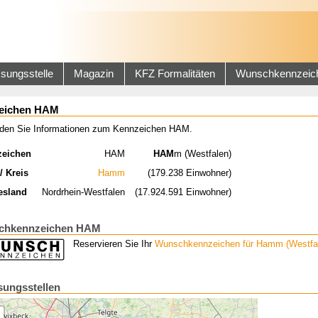
sungsstelle
Magazin
KFZ Formalitäten
Wunschkennzeic
eichen HAM
inden Sie Informationen zum Kennzeichen HAM.
zeichen
HAM
HAM
m (Westfalen)
/ Kreis
Hamm
(179.238 Einwohner)
esland
Nordrhein-Westfalen
(17.924.591 Einwohner)
chkennzeichen HAM
Reservieren Sie Ihr
Wunschkennzeichen für Hamm (Westfa
sungsstellen