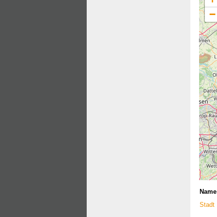
−
Name
Stadt