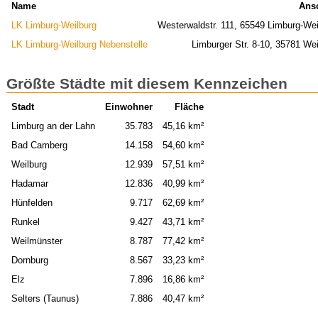
Name
Ansc
LK Limburg-Weilburg
Westerwaldstr. 111, 65549 Limburg-Wei
LK Limburg-Weilburg Nebenstelle
Limburger Str. 8-10, 35781 Wei
Größte Städte mit diesem Kennzeichen
Stadt
Einwohner
Fläche
Limburg an der Lahn
35.783
45,16 km²
Bad Camberg
14.158
54,60 km²
Weilburg
12.939
57,51 km²
Hadamar
12.836
40,99 km²
Hünfelden
9.717
62,69 km²
Runkel
9.427
43,71 km²
Weilmünster
8.787
77,42 km²
Dornburg
8.567
33,23 km²
Elz
7.896
16,86 km²
Selters (Taunus)
7.886
40,47 km²