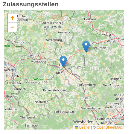
Zulassungsstellen
+
−
Leaflet
|
©
OpenStreetMap