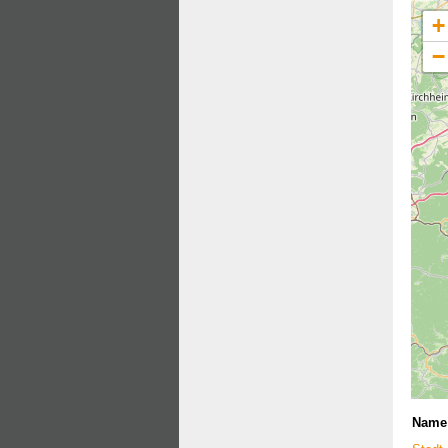
+
−
Name