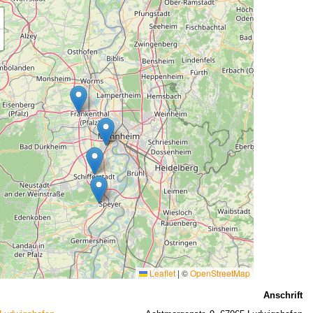
Leaflet
|
©
OpenStreetMap
Anschrift