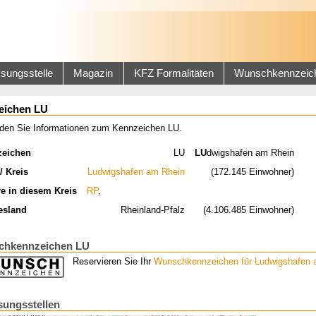
sungsstelle
Magazin
KFZ Formalitäten
Wunschkennzeic
eichen LU
inden Sie Informationen zum Kennzeichen LU.
zeichen
LU
LU
dwigshafen am Rhein
/ Kreis
Ludwigshafen am Rhein
(172.145 Einwohner)
re in diesem Kreis
RP
,
esland
Rheinland-Pfalz
(4.106.485 Einwohner)
hkennzeichen LU
Reservieren Sie Ihr
Wunschkennzeichen für Ludwigshafen 
sungsstellen