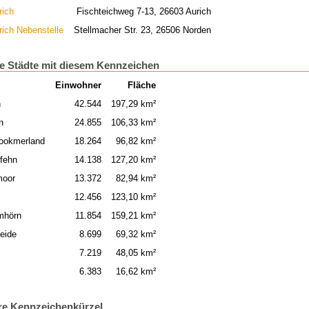
rich
Fischteichweg 7-13, 26603 Aurich
rich Nebenstelle
Stellmacher Str. 23, 26506 Norden
e Städte mit diesem Kennzeichen
Einwohner
Fläche
h
42.544
197,29 km²
n
24.855
106,33 km²
ookmerland
18.264
96,82 km²
fehn
14.138
127,20 km²
moor
13.372
82,94 km²
12.456
123,10 km²
mhörn
11.854
159,21 km²
eide
8.699
69,32 km²
7.219
48,05 km²
6.383
16,62 km²
re Kennzeichenkürzel