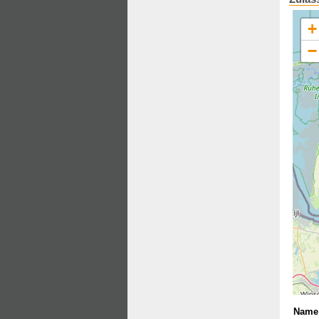
+
−
Name