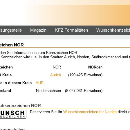
sungsstelle
Magazin
KFZ Formalitäten
Wunschkennzeic
eichen NOR
inden Sie Informationen zum Kennzeichen NOR.
 Kennzeichen wird u.a. in den Städten Aurich, Norden, Südbrookmerland und
zeichen
NOR
NOR
den
/ Kreis
Aurich
(190.425 Einwohner)
re in diesem Kreis
AUR
,
esland
Niedersachsen
(8.027.031 Einwohner)
chkennzeichen NOR
Reservieren Sie Ihr
Wunschkennzeichen für Norden
direkt o
sungsstellen