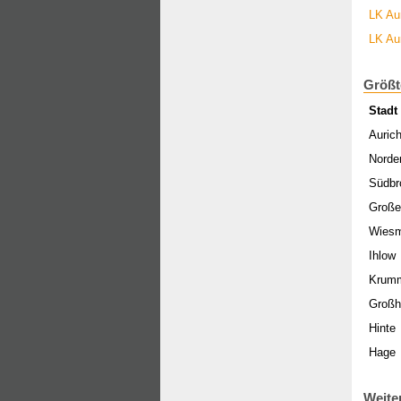
LK Au
LK Au
Größt
Stadt
Auric
Norde
Südbr
Große
Wies
Ihlow
Krum
Großh
Hinte
Hage
Weite