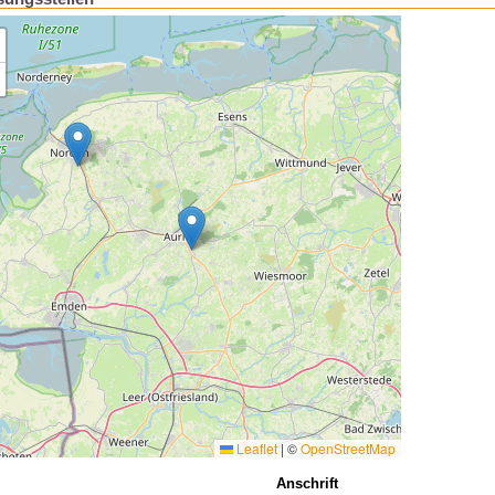
Leaflet
|
©
OpenStreetMap
Anschrift