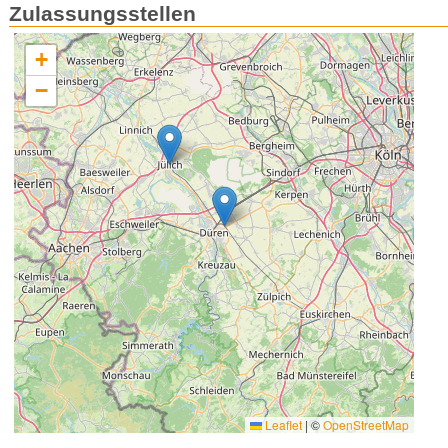
Zulassungsstellen
+
−
Leaflet
|
©
OpenStreetMap