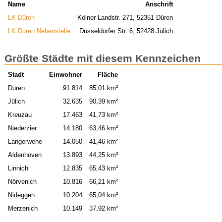
Name
Anschrift
LK Düren
Kölner Landstr. 271, 52351 Düren
LK Düren Nebenstelle
Düsseldorfer Str. 6, 52428 Jülich
Größte Städte mit diesem Kennzeichen
Stadt
Einwohner
Fläche
Düren
91.814
85,01 km²
Jülich
32.635
90,39 km²
Kreuzau
17.463
41,73 km²
Niederzier
14.180
63,46 km²
Langerwehe
14.050
41,46 km²
Aldenhoven
13.893
44,25 km²
Linnich
12.835
65,43 km²
Nörvenich
10.816
66,21 km²
Nideggen
10.204
65,04 km²
Merzenich
10.149
37,92 km²