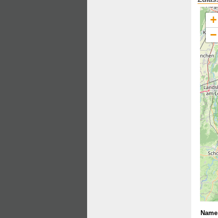
+
−
Name