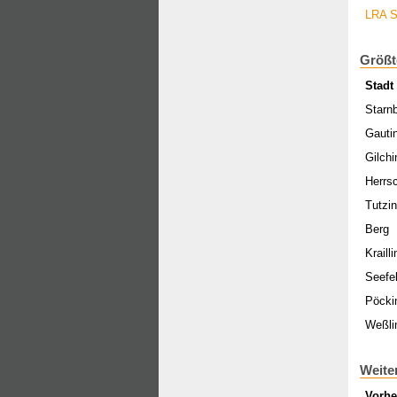
LRA S
Größt
Stadt
Starn
Gauti
Gilchi
Herrs
Tutzi
Berg
Krailli
Seefe
Pöcki
Weßli
Weite
Vorhe