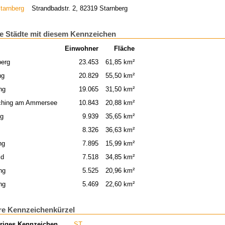
tarnberg
Strandbadstr. 2, 82319 Starnberg
e Städte mit diesem Kennzeichen
Einwohner
Fläche
berg
23.453
61,85 km²
ng
20.829
55,50 km²
ng
19.065
31,50 km²
ching am Ammersee
10.843
20,88 km²
ng
9.939
35,65 km²
8.326
36,63 km²
ng
7.895
15,99 km²
ld
7.518
34,85 km²
ng
5.525
20,96 km²
ng
5.469
22,60 km²
re Kennzeichenkürzel
riges Kennzeichen
ST