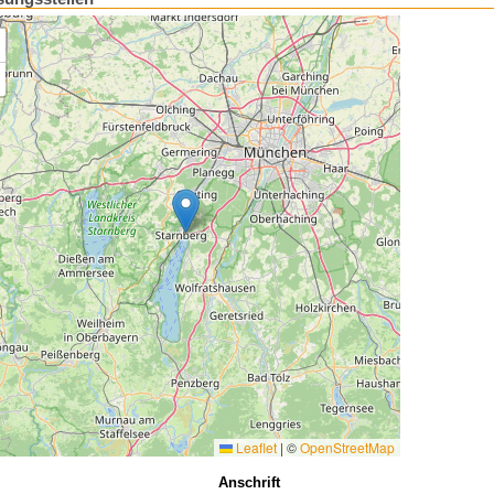
Leaflet
|
©
OpenStreetMap
Anschrift