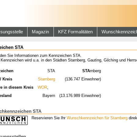
sungsstelle
Magazin
KFZ Formalitäten
Wunschkennzeic
eichen STA
inden Sie Informationen zum Kennzeichen STA.
 Kennzeichen wird u.a. in den Städten Starnberg, Gauting, Gilching und Her
zeichen
STA
STA
rnberg
/ Kreis
Starnberg
(136.747 Einwohner)
re in diesem Kreis
WOR
,
esland
Bayern
(13.176.989 Einwohner)
hkennzeichen STA
Reservieren Sie Ihr
Wunschkennzeichen für Starnberg
direk
sungsstellen