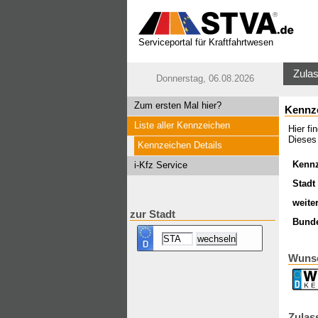
Serviceportal für Kraftfahrtwesen
Zulas
Donnerstag, 06.08.2026
Zum ersten Mal hier?
Kennz
Liste aller Kennzeichen
Hier f
Dieses
Kennzeichen Details
Kenn
i-Kfz Service
Stadt 
weite
zur Stadt
Bund
Wunsc
Zulas