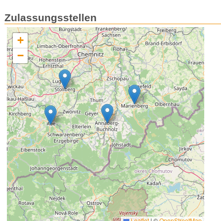
Zulassungsstellen
+
−
Leaflet
|
©
OpenStreetMap