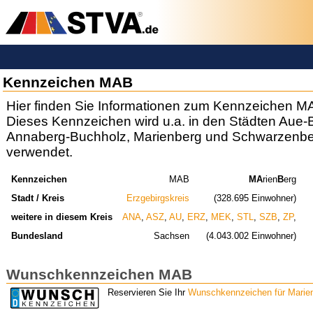
Kennzeichen MAB
Hier finden Sie Informationen zum Kennzeichen M
Dieses Kennzeichen wird u.a. in den Städten Aue
Annaberg-Buchholz, Marienberg und Schwarzenbe
verwendet.
Kennzeichen
MAB
MA
rien
B
erg
Stadt / Kreis
Erzgebirgskreis
(328.695 Einwohner)
weitere in diesem Kreis
ANA
,
ASZ
,
AU
,
ERZ
,
MEK
,
STL
,
SZB
,
ZP
,
Bundesland
Sachsen
(4.043.002 Einwohner)
Wunschkennzeichen MAB
Reservieren Sie Ihr
Wunschkennzeichen für Marie