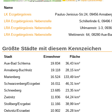
Name
LK Erzgebirgskreis
Paulus-Jenisius-Str.24, 09456 Annaber
LRA Erzgebirgskreis Nebenstelle
Schillerlinde 6, 09496
LRA Erzgebirgskreis Nebenstelle
Uhlmannstr. 1-3, 0936
LRA Erzgebirgskreis Nebenstelle
Wettinerstr. 64, 08280 Aue-B
Größte Städte mit diesem Kennzeichen
Stadt
Einwohner
Fläche
Aue-Bad Schlema
19.834
36,43 km²
Annaberg-Buchholz
19.118
28,15 km²
Marienberg
16.524
133,49 km²
Schwarzenberg/Erzgebei
16.011
46,31 km²
Schneeberg
13.685
23,35 km²
Zwönitz
11.836
64,24 km²
Stollberg/Erzgebei
11.166
38,99 km²
Oelsnitz/Erzgebei
10.902
26,28 km²