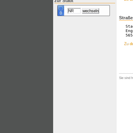
zur Stadt
Straß
Sta
Eng
565
Zu de
Sie sind h