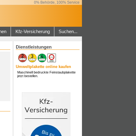
0% Behörde, 100% Service
hen
Kfz-Versicherung
Suchen...
Dienstleistungen
Umweltplakette online kaufen
Maschinell bedruckte Feinstaubplakette
jetzt bestellen.