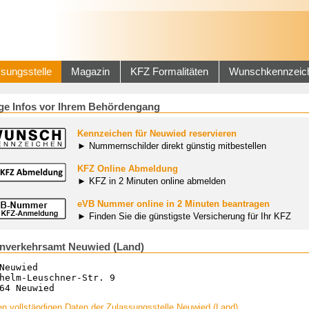
sungsstelle
Magazin
KFZ Formalitäten
Wunschkennzeic
ge Infos vor Ihrem Behördengang
Kennzeichen für Neuwied reservieren
► Nummernschilder direkt günstig mitbestellen
KFZ Online Abmeldung
► KFZ in 2 Minuten online abmelden
eVB Nummer online in 2 Minuten beantragen
► Finden Sie die günstigste Versicherung für Ihr KFZ
nverkehrsamt Neuwied (Land)
Neuwied
helm-Leuschner-Str. 9
64 Neuwied
n vollständigen Daten der Zulassungsstelle Neuwied (Land)